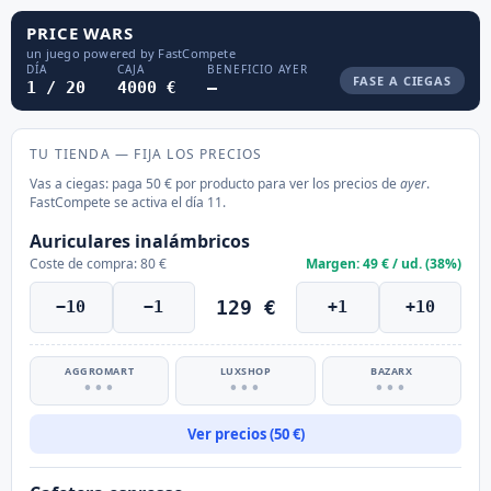
PRICE WARS
un juego powered by FastCompete
DÍA
CAJA
BENEFICIO AYER
FASE A CIEGAS
1 / 20
4000 €
—
TU TIENDA — FIJA LOS PRECIOS
Vas a ciegas: paga 50 € por producto para ver los precios de
ayer
.
FastCompete se activa el día 11.
Auriculares inalámbricos
Coste de compra: 80 €
Margen: 49 € / ud. (38%)
129 €
−10
−1
+1
+10
AGGROMART
LUXSHOP
BAZARX
•••
•••
•••
Ver precios (50 €)